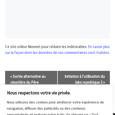
Ce site utilise Akismet pour réduire les indésirables.
En savoir plus
sur la façon dont les données de vos commentaires sont traitées
.
N
«
Sortie alternative au
Initiation à l’utilisation du
a
cimetière du Père
labo numérique 3
»
v
Lachaise
Nous respectons votre vie privée.
i
Nous utilisons des cookies pour améliorer votre expérience de
g
navigation, diffuser des publicités ou des contenus
a
personnalisés et analyser notre trafic. En cliquant sur « Tout