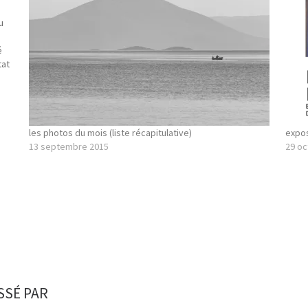
u
é
tat
les photos du mois (liste récapitulative)
expos
13 septembre 2015
29 oc
SSÉ PAR