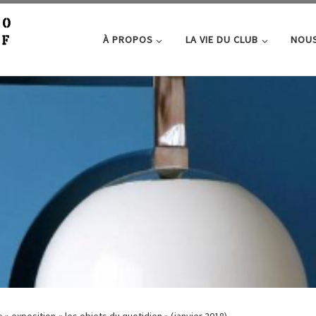
À PROPOS
LA VIE DU CLUB
NOUS
b
»
exposition « les objets du quotidien » (janvier 2018)