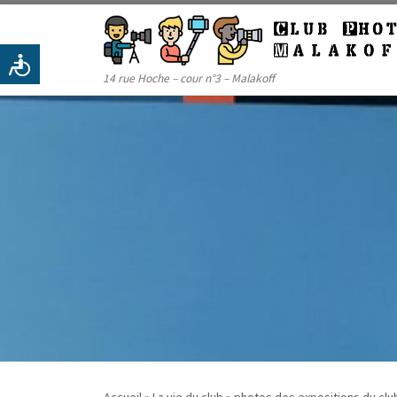
Passer au contenu
14 rue Hoche – cour n°3 – Malakoff
Accueil
»
La vie du club
»
photos des expositions du clu