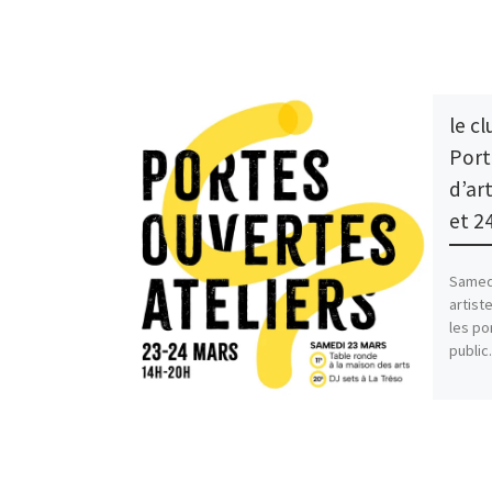
le c
Port
d’ar
et 2
Samedi
artist
les po
public
Part