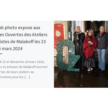
lub photo expose aux
es Ouvertes des Ateliers
tistes de Malakoff les 23
4 mars 2024
 23 et dimanche 24 mars 2024,
es et artisans de Malakoff ouvrent
rtes de leurs ateliers au
.Comme pour les […]
ager :
E-mail
Map