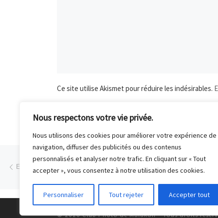
Ce site utilise Akismet pour réduire les indésirables.
E
Nous respectons votre vie privée.
Nous utilisons des cookies pour améliorer votre expérience de
navigation, diffuser des publicités ou des contenus
Parcourir les articles
personnalisés et analyser notre trafic. En cliquant sur « Tout
Article précédent
EXPOSITION « LA MAGIE DE LA LUMIÈRE » (DÉCEM
accepter », vous consentez à notre utilisation des cookies.
Personnaliser
Tout rejeter
Accepter tout
© 2026
Club Photo de Malakoff
– Tous droits réser