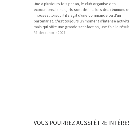
Une à plusieurs fois par an, le club organise des
expositions. Les sujets sont définis lors des réunions o
imposés, lorsqu'il il s'agit d'une commande ou d'un
partenariat. C'est toujours un moment d'intense activit
mais qui offre une grande satisfaction, une fois le résul
finalisé. Voici la liste de nos…
31 décembre 2021
VOUS POURREZ AUSSI ÊTRE INTÉRE