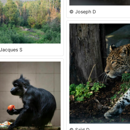
© Joseph D
Jacques S
© Saïd D