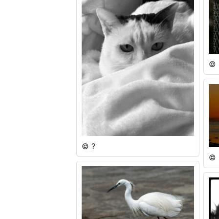
© 
© ?
© 