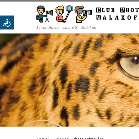
Passer au contenu
14 rue Hoche – cour n°3 – Malakoff
Accueil
»
Galeries
»
Photo animalière