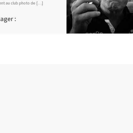
nt au club photo de […]
ager :
E-mail
Map
Instagram