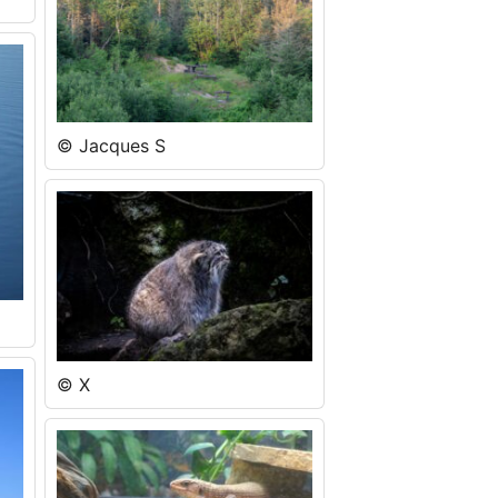
© Jacques S
© X