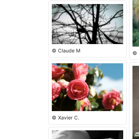
© Claude M
© 
© Xavier C.