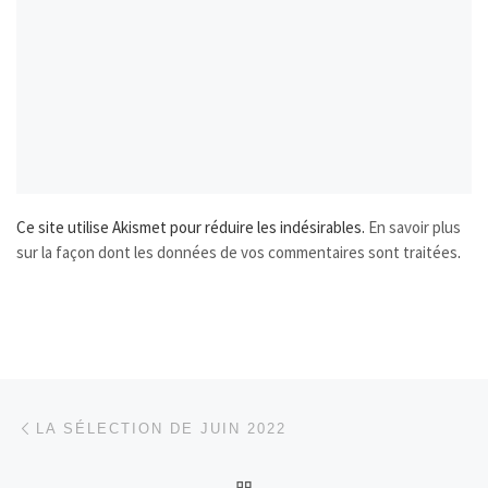
Ce site utilise Akismet pour réduire les indésirables.
En savoir plus
sur la façon dont les données de vos commentaires sont traitées
.
Parcourir les articles
Article précédent
LA SÉLECTION DE JUIN 2022
RETOUR À LA LISTE DES