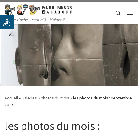
Passer au contenu
Search
Me
14 rue Hoche – cour n°3 – Malakoff
Accueil
»
Galeries
»
photos du mois
»
les photos du mois : septembre
2017
les photos du mois :