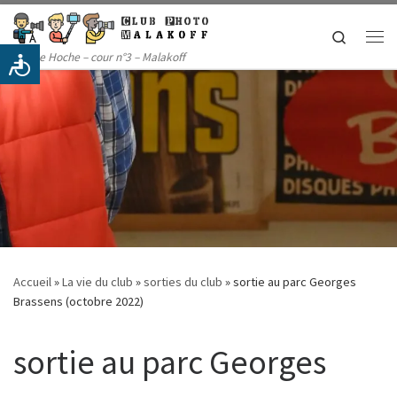
Passer au contenu
Search
Me
14 rue Hoche – cour n°3 – Malakoff
Accueil
»
La vie du club
»
sorties du club
»
sortie au parc Georges
Brassens (octobre 2022)
sortie au parc Georges