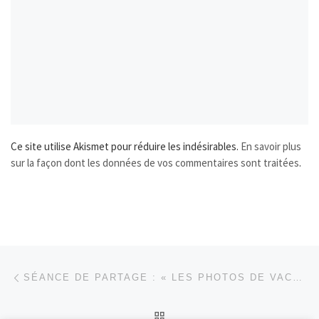
Ce site utilise Akismet pour réduire les indésirables.
En savoir plus
sur la façon dont les données de vos commentaires sont traitées
.
Parcourir les articles
Article précédent
SÉANCE DE PARTAGE : « LES PHOTOS DE VACANCES » (SEPTEMBRE 2022)
RETOUR À LA LISTE DES