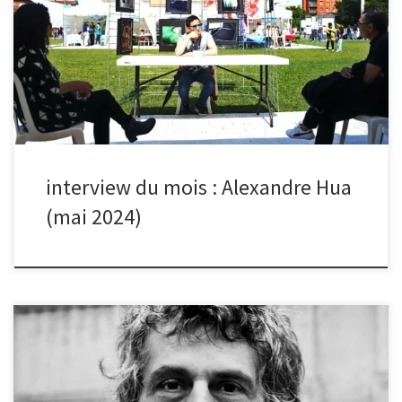
photo du groupe Midnight Kiss (instant pub
: https://spotify.link/90hzNeLwmKb) pour leur 2ème single. La
séance s’est déroulée à la Buttes aux Cailles où on trouve un grand
nombre de street arts. Sur cette photo, c’est justement à travers
une oeuvre de miroir brisé que j’ai pris le portrait.
Malheureusement, ce n’est pas celle que le groupe a retenu pour
leur single mais elle reste ma préférée […]
interview du mois : Alexandre Hua
(mai 2024)
En décembre, l’image de Nicolas Quinette parmi la sélection des
photos exposées à la médiathèque Pablo Neruda à Malakoff a été
élue photo du mois. Bonjour Nicolas, quelle est l’histoire de ta