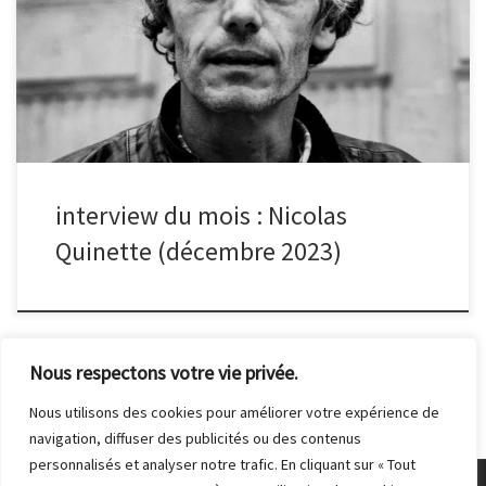
photo et où a-t-elle été prise ? Cette photo a été prise au Caire, à
Manshiyat Naser, immense quartier dans l’Est de la ville où vit une
communauté copte dont l’activité principale est la collecte des
ordures du Caire. Les ordures sont ramenées dans ce même
quartier où elles sont triées, traitées et recyclées. Au sein de quel
projet s’inscrit ce reportage ? Cette photo est issue d’un […]
interview du mois : Nicolas
Quinette (décembre 2023)
Nous respectons votre vie privée.
Nous utilisons des cookies pour améliorer votre expérience de
navigation, diffuser des publicités ou des contenus
personnalisés et analyser notre trafic. En cliquant sur « Tout